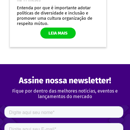
Por que adotar políticas de
Diversidade e Inclusão?
há 11 meses
Entenda por que é importante adotar
Assine nossa newsletter!
políticas de diversidade e inclusão e
promover uma cultura organização de
respeito mútuo.
Fique por dentro das melhores notícias, eventos e
lançamentos do mercado
LEIA MAIS