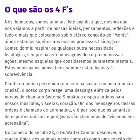
O que são os 4 F’s
Nós, humanos, somos animais. Isto significa que, mesmo que
nos vejamos a partir de nossas ideias, pensamentos, reflexões e
tudo o mais que colocamos sob o etéreo conceito de “Mente”,
ainda estamos sujeitos aos nossos processos fisiológicos.
Comer, dormir, respirar ou qualquer outra necessidade
fisiológica, sempre haverá mensagens do corpo em nossas
ações, mesmo naquelas que consideremos puramente mentais.
Estas mensagens, pense bem, sempre estão ligadas à
sobrevivência.
Diante do perigo percebido (um leão na savana ou uma reunião
crucial), o nosso corpo reage: uma descarga elétrica pelos
nervos do chamado Sistema Simpático dispara ordens para
nossos músculos, vísceras, coração. Um dos mensageiros dessas
ordens é chamado de adrenalina, e é por isso que os amantes
de esportes radicais e perigosos são chamados de “viciados em
adrenalina”.
No começo do século XX, o Dr. Walter Cannon descreveu a
reação típica dos animais neste contexto como uma reação de